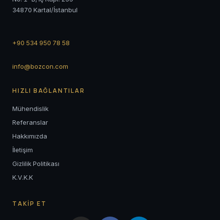
34870 Kartal/İstanbul
+90 534 950 78 58
info@bozcon.com
HIZLI BAĞLANTILAR
Mühendislik
Referanslar
Hakkımızda
İletişim
Gizlilik Politikası
K.V.K.K
TAKİP ET