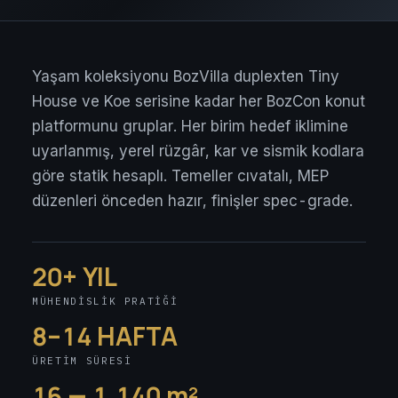
Yaşam koleksiyonu BozVilla duplexten Tiny
House ve Koe serisine kadar her BozCon konut
platformunu gruplar. Her birim hedef iklimine
uyarlanmış, yerel rüzgâr, kar ve sismik kodlara
göre statik hesaplı. Temeller cıvatalı, MEP
düzenleri önceden hazır, finişler spec-grade.
20+ YIL
MÜHENDISLIK PRATIĞI
8–14 HAFTA
ÜRETIM SÜRESI
16 — 1.140 m²