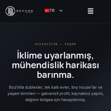
İçeriğe
Menü
atla
TR
EN
KOLEKSİYON — YAŞAM
İklime uyarlanmış,
mühendislik harikası
barınma.
BozVilla dublexler, tek katlı evler, tiny house'lar ve
yaşam birimleri — galvanizli profil, kaynaksız yapım,
dağıtım bölgesi için hesaplanmış.