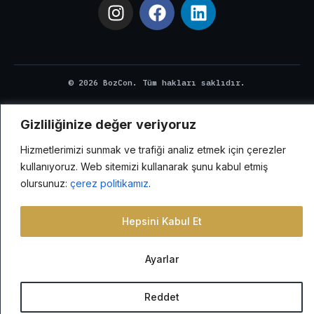
I
F
L
n
a
i
s
c
n
t
e
k
a
b
e
© 2026 BozCon. Tüm hakları saklıdır.
g
o
d
r
o
i
a
k
n
Gizliliğinize değer veriyoruz
m
Hizmetlerimizi sunmak ve trafiği analiz etmek için çerezler
kullanıyoruz. Web sitemizi kullanarak şunu kabul etmiş
olursunuz:
çerez politikamız
.
Hepsini Kabul Et
Ayarlar
Reddet