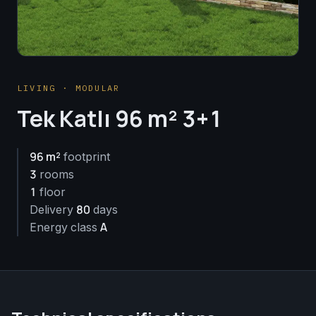
LIVING · MODULAR
Tek Katlı 96 m² 3+1
96 m²
footprint
3
rooms
1
floor
80
Delivery
days
A
Energy class