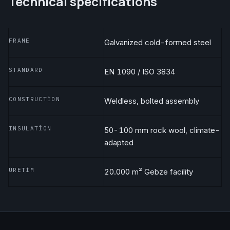
Technical specifications
FRAME
Galvanized cold-formed steel
STANDARD
EN 1090 / ISO 3834
CONSTRUCTION
Weldless, bolted assembly
INSULATION
50-100 mm rock wool, climate-
adapted
ÜRETIM
20.000 m² Gebze facility