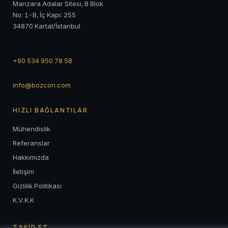
Manzara Adalar Sitesi, B Blok
No: 1-B, İç Kapı: 255
34870 Kartal/İstanbul
+90 534 950 78 58
info@bozcon.com
HIZLI BAĞLANTILAR
Mühendislik
Referanslar
Hakkımızda
İletişim
Gizlilik Politikası
K.V.K.K
TAKİP ET