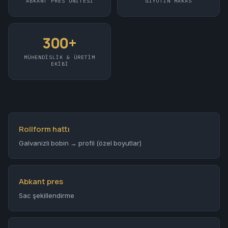
ABKANT PRES ÜNITESI
GIYOTIN MAKAS
300+
MÜHENDISLIK & ÜRETIM
EKIBI
Rollform hattı
Galvanizli bobin → profil (özel boyutlar)
Abkant pres
Sac şekillendirme