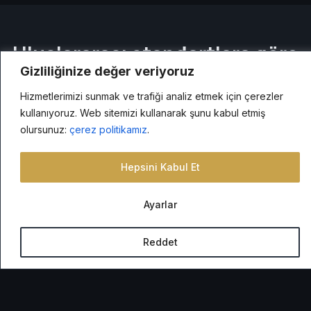
Uluslararası standartlara göre
Gizliliğinize değer veriyoruz
mühendislik.
Hizmetlerimizi sunmak ve trafiği analiz etmek için çerezler
kullanıyoruz. Web sitemizi kullanarak şunu kabul etmiş
Sahip olmadığımız sertifikaları iddia etmiyoruz. Bunlar
olursunuz:
çerez politikamız
.
her projeye uyguladığımız tasarım ve imalat kodlarıdır
— fabrika sertifikaları, imalat kayıtları ve yapısal onay
Hepsini Kabul Et
ile teslimat başına doğrulanabilir.
Ayarlar
Reddet
EN 1090
Çelik Yapı İmalatı
EN 1090-1 + EN 1090-2 — en az yürütme sınıfı EXC2, tam
imalat uyumluluğu.