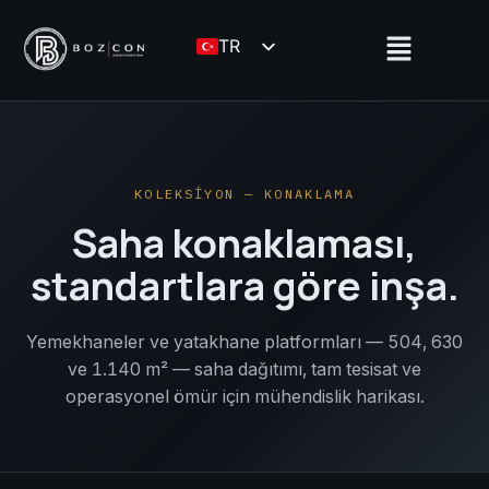
İçeriğe
Menü
atla
TR
EN
KOLEKSİYON — KONAKLAMA
Saha konaklaması,
standartlara göre inşa.
Yemekhaneler ve yatakhane platformları — 504, 630
ve 1.140 m² — saha dağıtımı, tam tesisat ve
operasyonel ömür için mühendislik harikası.