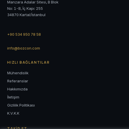
Manzara Adalar Sitesi, B Blok
No: 1-B, İç Kapı: 255
34870 Kartal/İstanbul
+90 534 950 78 58
info@bozcon.com
HIZLI BAĞLANTILAR
Mühendislik
Referanslar
Hakkımızda
İletişim
Gizlilik Politikası
K.V.K.K
TAKİP ET