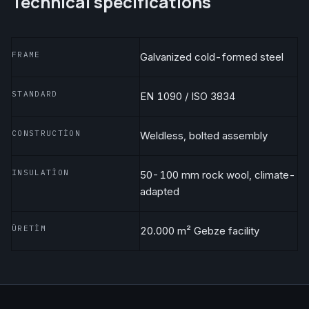
Technical specifications
FRAME
Galvanized cold-formed steel
STANDARD
EN 1090 / ISO 3834
CONSTRUCTION
Weldless, bolted assembly
INSULATION
50-100 mm rock wool, climate-
adapted
ÜRETIM
20.000 m² Gebze facility