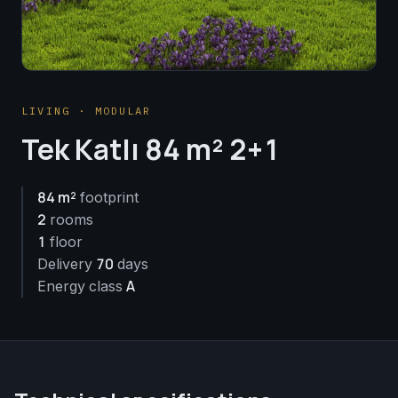
LIVING · MODULAR
Tek Katlı 84 m² 2+1
84 m²
footprint
2
rooms
1
floor
70
Delivery
days
A
Energy class