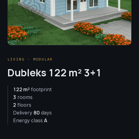
LIVING · MODULAR
Dubleks 122 m² 3+1
122 m²
footprint
3
rooms
2
floors
80
Delivery
days
A
Energy class